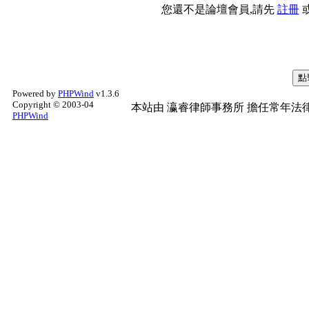
您還不是論壇會員,請先
註冊
Powered by
PHPWind
v1.3.6
Copyright © 2003-04
本站由
瀛睿律師事務所
擔任常年法律
PHPWind