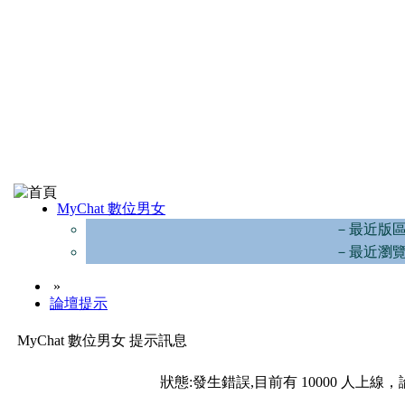
MyChat 數位男女
－最近版
－最近瀏
»
論壇提示
MyChat 數位男女 提示訊息
狀態:發生錯誤,目前有 10000 人上線