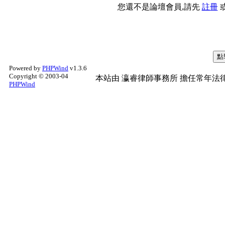
您還不是論壇會員,請先
註冊
Powered by
PHPWind
v1.3.6
Copyright © 2003-04
本站由
瀛睿律師事務所
擔任常年法律
PHPWind