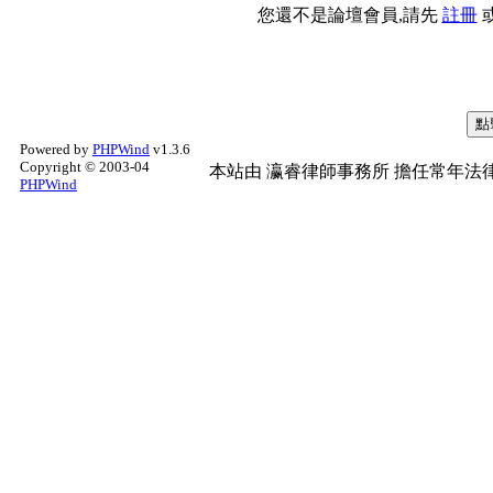
您還不是論壇會員,請先
註冊
Powered by
PHPWind
v1.3.6
Copyright © 2003-04
本站由
瀛睿律師事務所
擔任常年法律
PHPWind