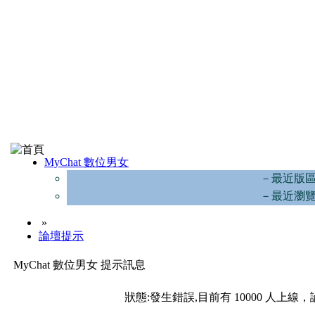
MyChat 數位男女
－最近版
－最近瀏
»
論壇提示
MyChat 數位男女 提示訊息
狀態:發生錯誤,目前有 10000 人上線