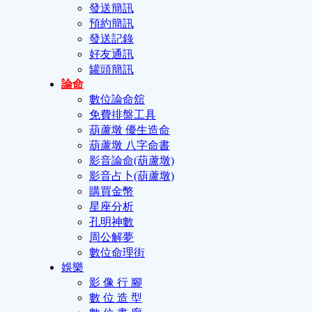
發送簡訊
預約簡訊
發送記錄
好友通訊
罐頭簡訊
論命
數位論命舘
免費排盤工具
葫蘆墩 優生造命
葫蘆墩 八字命書
影音論命(葫蘆墩)
影音占卜(葫蘆墩)
購買金幣
星座分析
孔明神數
周公解夢
數位命理街
娛樂
影 像 行 腳
數 位 造 型