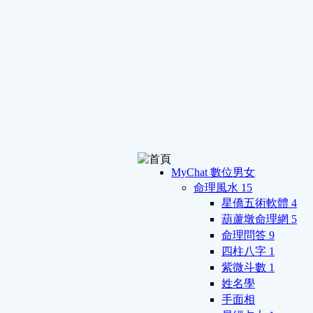
MyChat 數位男女
命理風水
15
星僑五術軟體
4
葫蘆墩命理網
5
命理問答
9
四柱八字
1
紫微斗數
1
姓名學
手面相