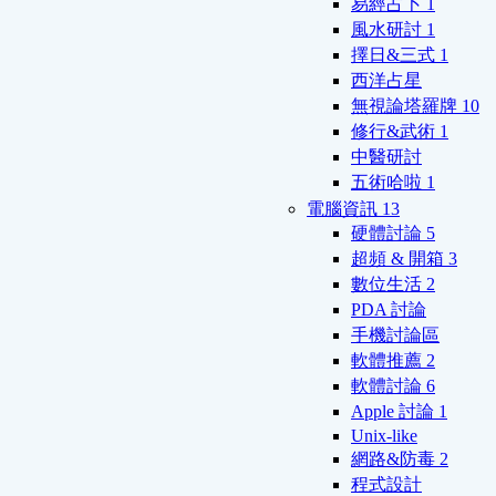
易經占卜
1
風水研討
1
擇日&三式
1
西洋占星
無視論塔羅牌
10
修行&武術
1
中醫研討
五術哈啦
1
電腦資訊
13
硬體討論
5
超頻 & 開箱
3
數位生活
2
PDA 討論
手機討論區
軟體推薦
2
軟體討論
6
Apple 討論
1
Unix-like
網路&防毒
2
程式設計