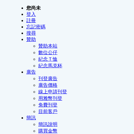
您尚未
登入
註冊
忘記密碼
搜尋
贊助
贊助本站
數位公仔
紀念Ｔ恤
紀念馬克杯
廣告
刊登廣告
廣告價格
線上申請刊登
用雅幣刊登
免費刊登
目前客戶
簡訊
簡訊說明
購買金幣