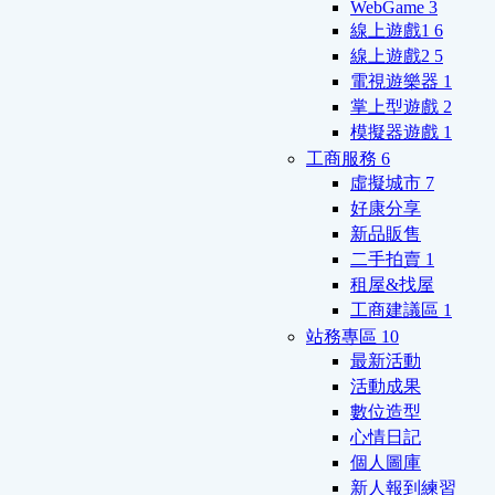
WebGame
3
線上遊戲1
6
線上遊戲2
5
電視遊樂器
1
掌上型遊戲
2
模擬器遊戲
1
工商服務
6
虛擬城市
7
好康分享
新品販售
二手拍賣
1
租屋&找屋
工商建議區
1
站務專區
10
最新活動
活動成果
數位造型
心情日記
個人圖庫
新人報到練習