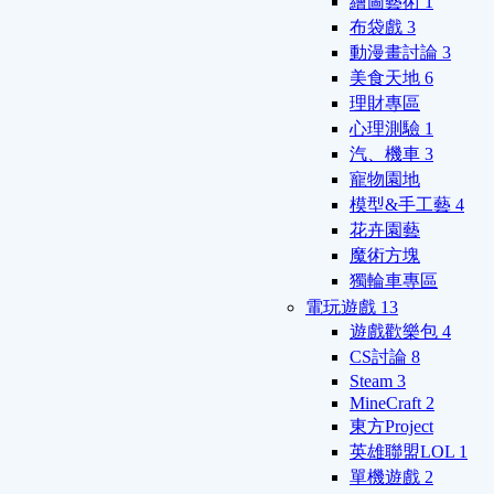
繪圖藝術
1
布袋戲
3
動漫畫討論
3
美食天地
6
理財專區
心理測驗
1
汽、機車
3
寵物園地
模型&手工藝
4
花卉園藝
魔術方塊
獨輪車專區
電玩遊戲
13
遊戲歡樂包
4
CS討論
8
Steam
3
MineCraft
2
東方Project
英雄聯盟LOL
1
單機遊戲
2