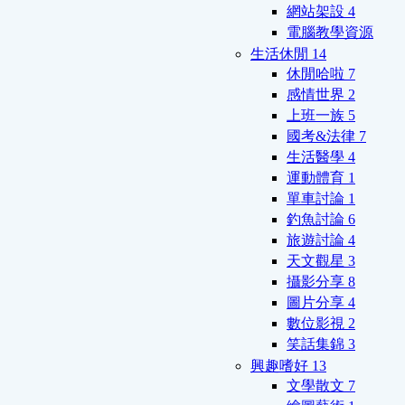
網站架設
4
電腦教學資源
生活休閒
14
休閒哈啦
7
感情世界
2
上班一族
5
國考&法律
7
生活醫學
4
運動體育
1
單車討論
1
釣魚討論
6
旅遊討論
4
天文觀星
3
攝影分享
8
圖片分享
4
數位影視
2
笑話集錦
3
興趣嗜好
13
文學散文
7