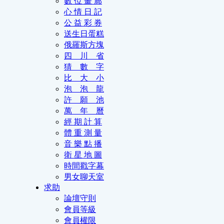
數 位 畫 廊
心 情 日 記
公 益 彩 券
送生日蛋糕
俄羅斯方塊
四 川 省
猜 數 字
比 大 小
泡 泡 龍
許 願 池
萬 年 曆
經 期 計 算
體 重 測 量
音 樂 點 播
衛 星 地 圖
時間戳字幕
男女聊天室
求助
論壇守則
會員等級
會員權限