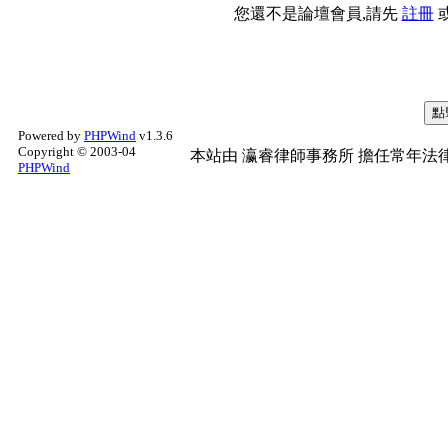
您還不是論壇會員,請先
註冊
Powered by
PHPWind
v1.3.6
Copyright © 2003-04
本站由
瀛睿律師事務所
擔任常年法律
PHPWind