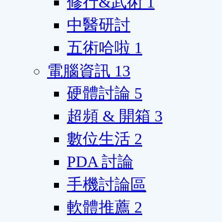
修行&武術
1
中醫研討
五術哈啦
1
電腦資訊
13
硬體討論
5
超頻 & 開箱
3
數位生活
2
PDA 討論
手機討論區
軟體推薦
2