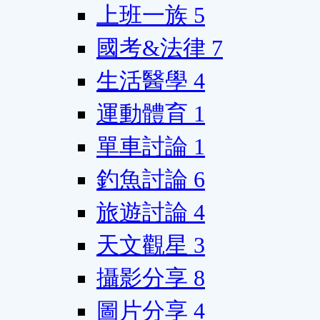
上班一族
5
國考&法律
7
生活醫學
4
運動體育
1
單車討論
1
釣魚討論
6
旅遊討論
4
天文觀星
3
攝影分享
8
圖片分享
4