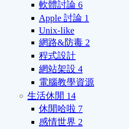
軟體討論
6
Apple 討論
1
Unix-like
網路&防毒
2
程式設計
網站架設
4
電腦教學資源
生活休閒
14
休閒哈啦
7
感情世界
2