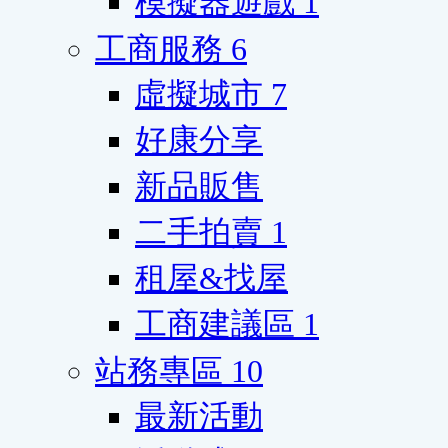
模擬器遊戲
1
工商服務
6
虛擬城市
7
好康分享
新品販售
二手拍賣
1
租屋&找屋
工商建議區
1
站務專區
10
最新活動