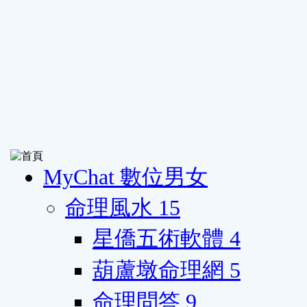
MyChat 數位男女
命理風水
15
星僑五術軟體
4
葫蘆墩命理網
5
命理問答
9