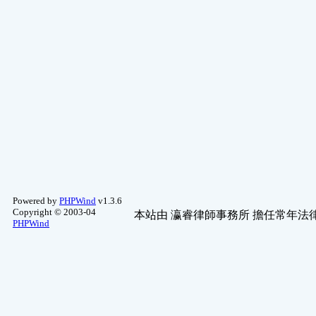
WebGame2
(1)
藝文軒-命理問答
(1)
布袋戲舊文區
(1)
單機遊戲
(1)
法律討論
(1)
天象.氣候
(1)
小說、散文、 ..
(1)
線上遊戲1
(1)
ECShop 討論區
(1)
四輪專區
(1)
地方美食推薦
(1)
Flash 遊戲一版
(1)
CS討論
(1)
動漫圖片區
(1)
Powered by
PHPWind
v1.3.6
MineCraft
(1)
Copyright © 2003-04
本站由
瀛睿律師事務所
擔任常年法律
PHPWind
新品測試及推 ..
(1)
魔術方塊
(1)
NDS 討論
(1)
手機討論區
(1)
其他圖片
(1)
二輪專區
(1)
3D紙模型
(1)