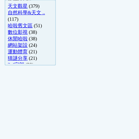
天文觀星
(379)
自然科學&天文 ..
(117)
哈啦舊文區
(51)
數位影視
(38)
休閒哈啦
(38)
網站架設
(24)
運動體育
(21)
猜謎分享
(21)
3-4字部
(20)
成人笑話
(19)
程式設計
(19)
Apple 討論
(15)
數位攝影討論
(15)
影評推薦
(13)
Unix-like
(11)
防毒防駭討論
(10)
PSP 討論
(8)
電視遊樂器
(7)
影像封存館
(4)
4字部
(4)