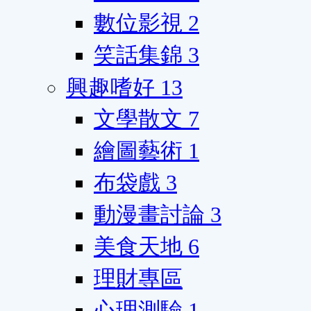
數位影視
2
笑話集錦
3
興趣嗜好
13
文學散文
7
繪圖藝術
1
布袋戲
3
動漫畫討論
3
美食天地
6
理財專區
心理測驗
1