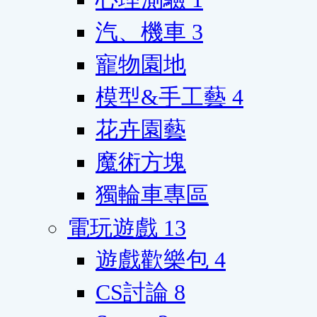
汽、機車
3
寵物園地
模型&手工藝
4
花卉園藝
魔術方塊
獨輪車專區
電玩遊戲
13
遊戲歡樂包
4
CS討論
8