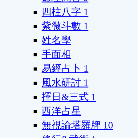
四柱八字
1
紫微斗數
1
姓名學
手面相
易經占卜
1
風水研討
1
擇日&三式
1
西洋占星
無視論塔羅牌
10