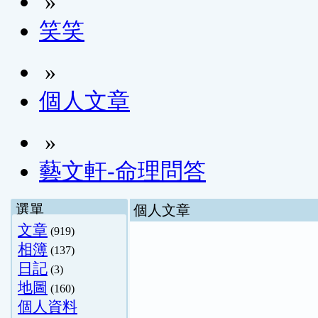
»
笑笑
»
個人文章
»
藝文軒-命理問答
選單
個人文章
文章
(919)
相簿
(137)
日記
(3)
地圖
(160)
個人資料