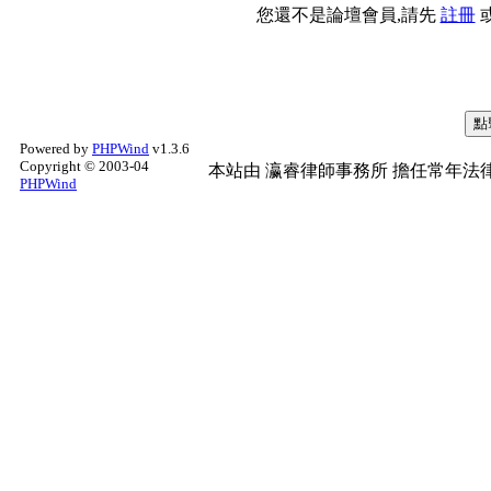
您還不是論壇會員,請先
註冊
Powered by
PHPWind
v1.3.6
Copyright © 2003-04
本站由
瀛睿律師事務所
擔任常年法律
PHPWind