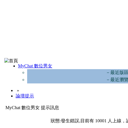
MyChat 數位男女
－最近版
－最近瀏
»
論壇提示
MyChat 數位男女 提示訊息
狀態:發生錯誤,目前有 10001 人上線