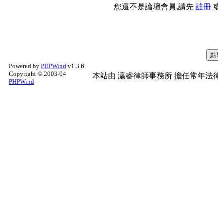
您還不是論壇會員,請先
註冊
Powered by
PHPWind
v1.3.6
Copyright © 2003-04
本站由
瀛睿律師事務所
擔任常年法律
PHPWind